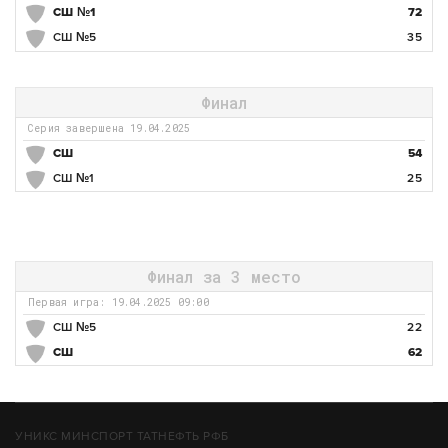
СШ №1
72
СШ №5
35
Финал
Серия завершена 19.04.2025
СШ
54
СШ №1
25
Финал за 3 место
Первая игра: 19.04.2025 09:00
СШ №5
22
СШ
62
УНИКС МИНСПОРТ ТАТНЕФТЬ РФБ