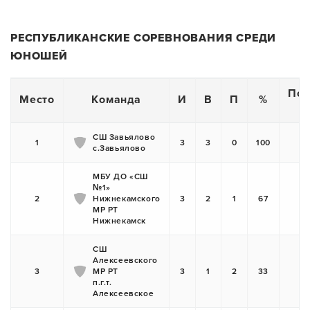
РЕСПУБЛИКАНСКИЕ СОРЕВНОВАНИЯ СРЕДИ
ЮНОШЕЙ
Пос
Место
Команда
И
В
П
%
СШ Завьялово
1
3
3
0
100
с.Завьялово
МБУ ДО «СШ
№1»
2
Нижнекамского
3
2
1
67
МР РТ
Нижнекамск
СШ
Алексеевского
3
МР РТ
3
1
2
33
п.г.т.
Алексеевское